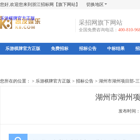
您好,欢迎您来到浙江招标网【旗下网站】
切换地区
乐游棋牌官方正版
采招网旗下网站
全国免费咨询电话：
400-810-96
乐游棋牌官方正版
免费招标
招标公告
中标结果
招
您所在的位置： >
乐游棋牌官方正版
>
招标公告
>
湖州市湖州项目部-
湖州市湖州项
发布时间