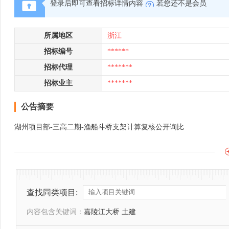
登录后即可查看招标详情内容
若您还不是会员
所属地区
浙江
招标编号
******
招标代理
*******
招标业主
*******
公告摘要
湖州项目部-三高二期-渔船斗桥支架计算复核公开询比
查找同类项目:
内容包含关键词：
嘉陵江大桥 土建