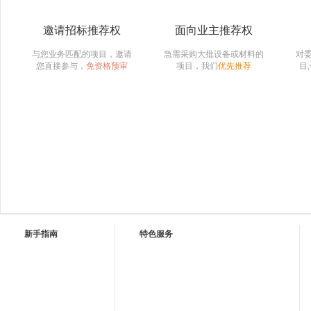
邀请招标推荐权
面向业主推荐权
与您业务匹配的项目，邀请
急需采购大批设备或材料的
对
您直接参与，
免资格预审
项目，我们
优先推荐
目
新手指南
特色服务