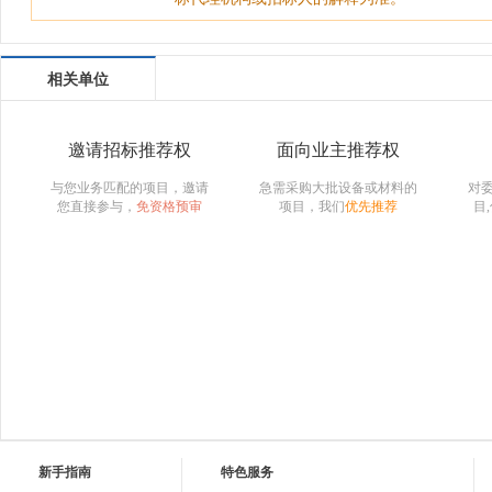
相关单位
邀请招标推荐权
面向业主推荐权
与您业务匹配的项目，邀请
急需采购大批设备或材料的
对
您直接参与，
免资格预审
项目，我们
优先推荐
目
新手指南
特色服务