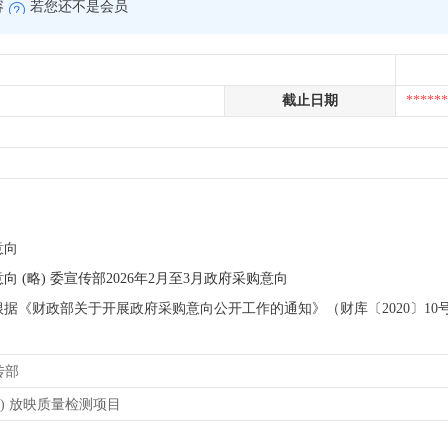
容
若您还不是会员
截止日期
******
意向
意向 (略) 委宣传部2026年2月至3月政府采购意向
《财政部关于开展政府采购意向公开工作的通知》（财库〔2020〕10号）等
传部
 (略) 放映质量检测项目