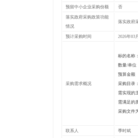
预留中小企业采购份额
否
落实政府采购政策功能
落实政府
情况
预计采购时间
2026年03
标的名称：2
数量/单位
预算金额（
采购需求概况
采购目录：
需实现的
需满足的
采购文件
联系人
季时斌