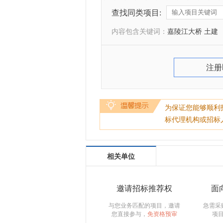
查找同类项目:
内容包含关键词：
嘉陵江大桥 土建
注册
为保证您能够顺利
标代理机构或招标
相关单位
邀请招标推荐权
面
与您业务匹配的项目，邀请
急需采
您直接参与，
免资格预审
项