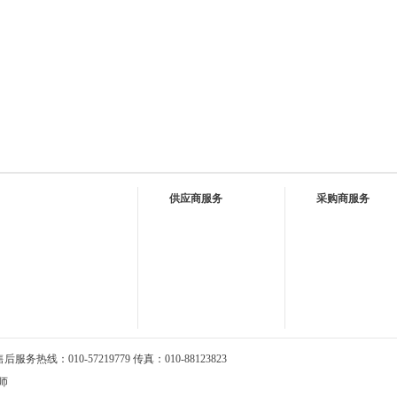
供应商服务
采购商服务
务热线：010-57219779 传真：010-88123823
师