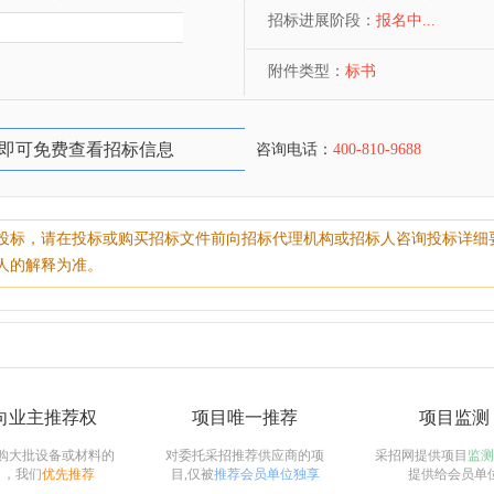
招标进展阶段：
报名中...
附件类型：
标书
即可免费查看招标信息
咨询电话：
400-810-9688
投标，请在投标或购买招标文件前向招标代理机构或招标人咨询投标详细
人的解释为准。
向业主推荐权
项目唯一推荐
项目监测
购大批设备或材料的
对委托采招推荐供应商的项
采招网提供项目
监测
目，我们
优先推荐
目,仅被
推荐会员单位独享
提供给会员单