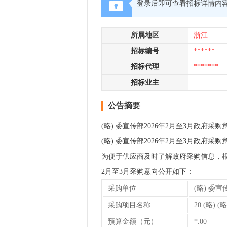
登录后即可查看招标详情内
所属地区
浙江
招标编号
******
招标代理
*******
招标业主
公告摘要
(略) 委宣传部2026年2月至3月政府采购
(略) 委宣传部2026年2月至3月政府采购
为便于供应商及时了解政府采购信息，根据
2月至3月采购意向公开如下：
采购单位
(略) 委宣
采购项目名称
20 (略)
预算金额（元）
*.00