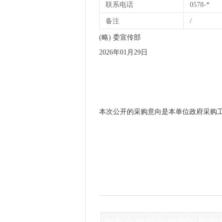
联系电话
0578-*
备注
/
(略) 委宣传部
2026年01月29日
本次公开的采购意向是本单位政府采购