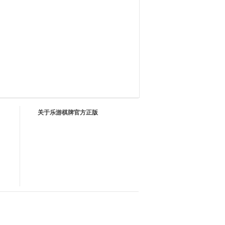
关于乐游棋牌官方正版