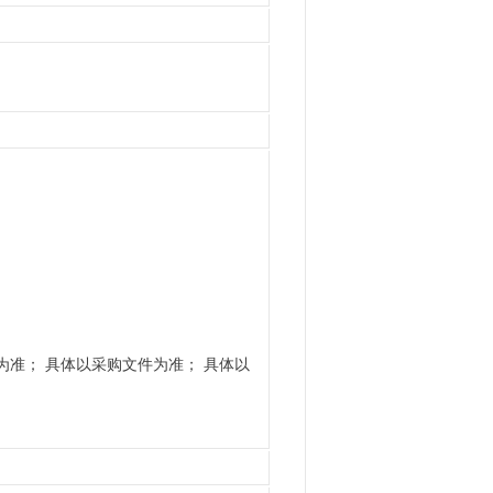
准； 具体以采购文件为准； 具体以