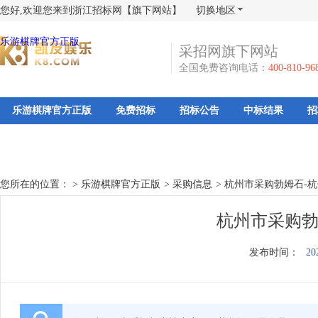
您好,欢迎您来到浙江招标网【旗下网站】
切换地区
乐游棋牌官方正版
采招网旗下网站
全国免费咨询电话：
400-810-96
乐游棋牌官方正版
免费招标
招标公告
中标结果
招
您所在的位置： >
乐游棋牌官方正版
>
采购信息
>
杭州市采购勃姆石-
杭州市采购勃
发布时间：
20