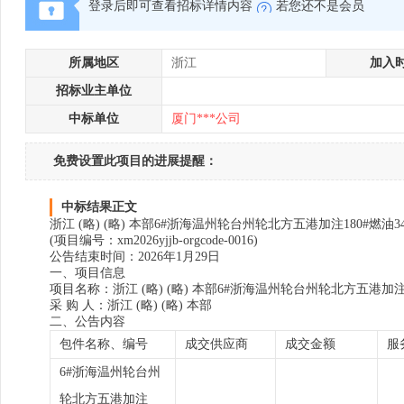
登录后即可查看招标详情内容
若您还不是会员
所属地区
浙江
加入
招标业主单位
中标单位
厦门***公司
免费设置此项目的进展提醒：
中标结果正文
浙江 (略) (略) 本部6#浙海温州轮台州轮北方五港加注180#燃
(项目编号：xm2026yjjb-orgcode-0016)
公告结束时间：2026年1月29日
一、项目信息
项目名称：浙江 (略) (略) 本部6#浙海温州轮台州轮北方五港加注1
采 购 人：浙江 (略) (略) 本部
二、公告内容
包件名称、编号
成交供应商
成交金额
服
6#浙海温州轮台州
轮北方五港加注