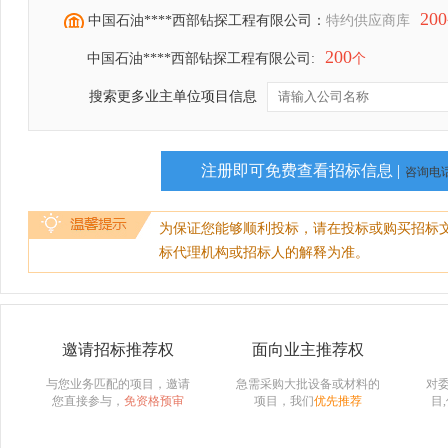
200
中国石油****西部钻探工程有限公司：
特约供应商库
200
中国石油****西部钻探工程有限公司:
个
搜索更多业主单位项目信息
注册即可免费查看招标信息 |
咨询电话：
为保证您能够顺利投标，请在投标或购买招标
标代理机构或招标人的解释为准。
邀请招标推荐权
面向业主推荐权
与您业务匹配的项目，邀请
急需采购大批设备或材料的
对
您直接参与，
免资格预审
项目，我们
优先推荐
目