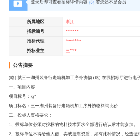
登录后即可查看招标详情内容
若您还不是会员
所属地区
浙江
招标编号
******
招标代理
*******
招标业主
三***
公告摘要
(略) 就三一湖州装备行走箱机加工序外协物 (略) 在线招标厅进行电
一、项目内容
项目标号：xj*
项目标名：三一湖州装备行走箱机加工序外协物料询比价
二、投标人资格要求：
1、投标单位必须对投标的物料技术要求全部进行确认后才能参加。
2、投标单位不得给他人借、卖或挂靠资质，如有此种情况，经查证