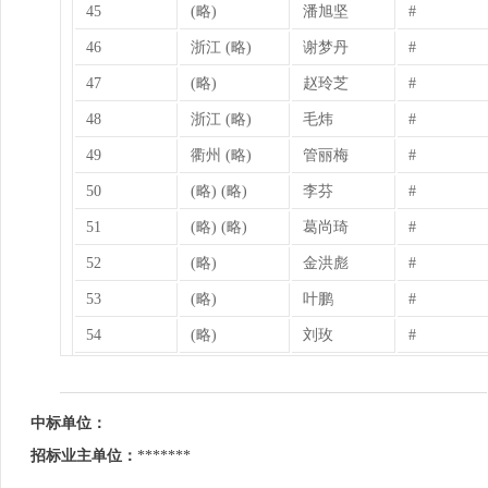
45
(略)
潘旭坚
#
46
浙江 (略)
谢梦丹
#
47
(略)
赵玲芝
#
48
浙江 (略)
毛炜
#
49
衢州 (略)
管丽梅
#
50
(略) (略)
李芬
#
51
(略) (略)
葛尚琦
#
52
(略)
金洪彪
#
53
(略)
叶鹏
#
54
(略)
刘玫
#
中标单位：
招标业主单位：
*******