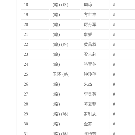
18
(略) (略)
周琼
#
19
(略)
方世丰
#
20
(略)
厉舟军
#
21
(略)
詹媛
#
22
(略) (略)
黄昌权
#
23
(略)
梁吉莉
#
24
(略)
骆育英
#
25
玉环 (略)
钟玲萍
#
26
(略)
朱杰
#
27
(略)
李灵英
#
28
(略)
蒋夏菲
#
29
(略) (略)
罗利志
#
30
(略)
金芬
#
31
(略) (略)
陈艳芳
#