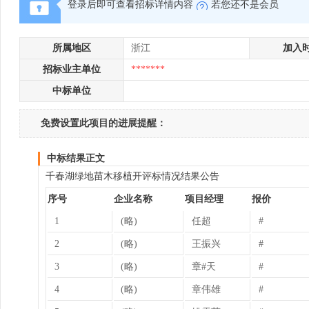
登录后即可查看招标详情内容
若您还不是会员
所属地区
浙江
加入
招标业主单位
*******
中标单位
免费设置此项目的进展提醒：
中标结果正文
千春湖绿地苗木移植开评标情况结果公告
序号
企业名称
项目经理
报价
1
(略)
任超
#
2
(略)
王振兴
#
3
(略)
章#天
#
4
(略)
章伟雄
#