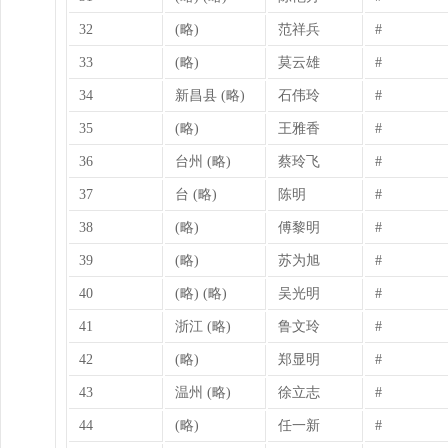
32
(略)
范祥兵
#
33
(略)
莫云雄
#
34
新昌县 (略)
石伟玲
#
35
(略)
王雅香
#
36
台州 (略)
蔡玲飞
#
37
台 (略)
陈明
#
38
(略)
傅黎明
#
39
(略)
苏为旭
#
40
(略) (略)
吴光明
#
41
浙江 (略)
鲁文玲
#
42
(略)
郑显明
#
43
温州 (略)
徐立志
#
44
(略)
任一新
#