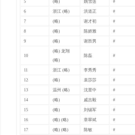
5
(略)
姚雪莲
#
6
浙江 (略)
洪道正
#
7
(略)
谢才初
#
8
(略)
陈娇雅
#
9
(略)
谢胜男
#
(略) 龙翔
10
陈磊
#
(略)
11
浙江 (略)
李秀秀
#
12
(略)
袁莎莎
#
13
温州 (略)
沈昱中
#
14
(略)
戚吉毅
#
15
(略)
刘锡军
#
16
(略) (略)
章翠斌
#
17
(略) (略)
陈敏
#