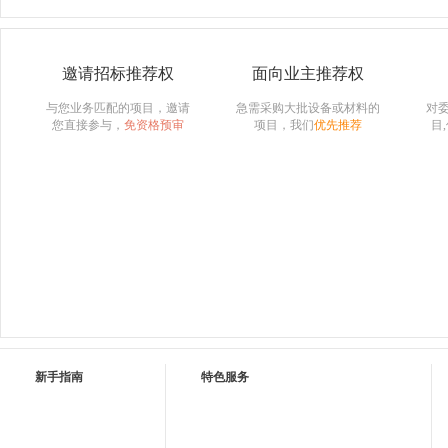
邀请招标推荐权
面向业主推荐权
与您业务匹配的项目，邀请
急需采购大批设备或材料的
对
您直接参与，
免资格预审
项目，我们
优先推荐
目
新手指南
特色服务