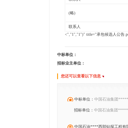
(略)
联系人
<","1","1")" title="承包候选人公告.
中标单位：
招标业主单位：
您还可以查看以下信息
中标单位：
中国石油集团***
招标单位：
中国石油集团***
中国石油****西部钻探工程有