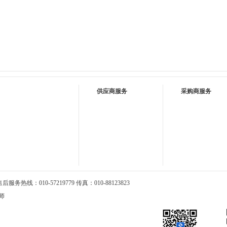
供应商服务
采购商服务
务热线：010-57219779 传真：010-88123823
师