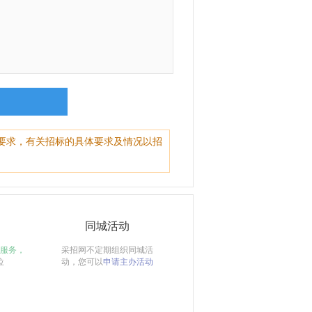
要求，有关招标的具体要求及情况以招
同城活动
服务，
采招网不定期组织同城活
位
动，您可以
申请主办活动