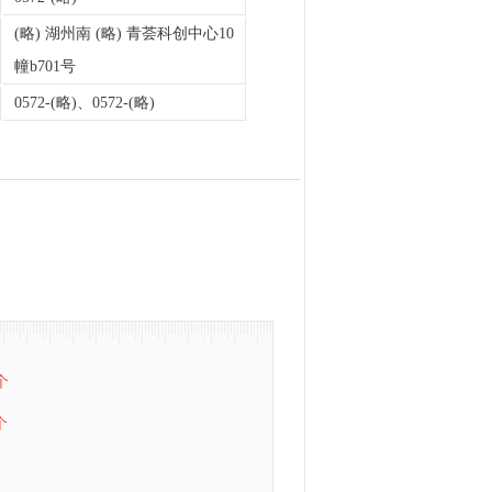
(略) 湖州南 (略) 青荟科创中心10
幢b701号
0572-(略)、0572-(略)
个
个