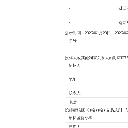
2
浙江 
3
南京永
公示时间：2026年1月29日～2026年
序号
/
投标人或其他利害关系人如对评审结果
招标人
地址
联系人
电话
投诉请根据《 (略) (略) 交易
招标监督小组
联系人