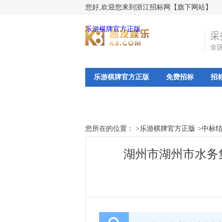
您好,欢迎您来到浙江招标网【旗下网站】
乐游棋牌官方正版
采
全
乐游棋牌官方正版
免费招标
招
您所在的位置： >
乐游棋牌官方正版
>
中标
湖州市湖州市水务