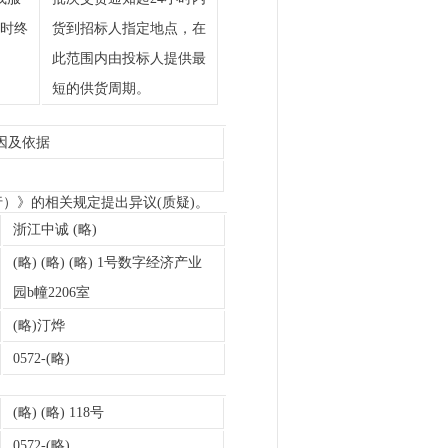
时终
货到招标人指定地点，在
此范围内由投标人提供最
短的供货周期。
因及依据
行）》的相关规定提出异议(质疑)。
浙江中诚 (略)
(略) (略) (略) 1号数字经济产业
园b幢2206室
(略)汀烨
0572-(略)
(略) (略) 118号
0572-(略)