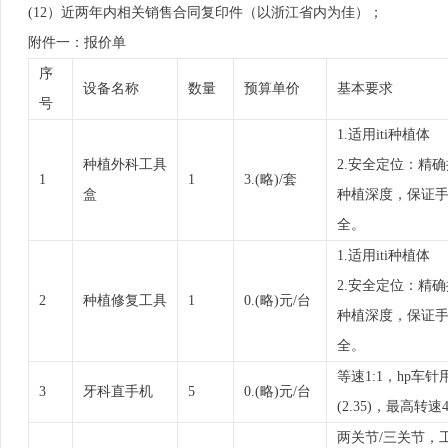
(12）近两年内相关销售合同复印件（以浙江省内为佳）；
附件一：报价单
序
设备名称
数量
预算单价
基本要求
号
1.适用iti种植体
种植外科工具
2.安全定位：精
1
1
3.(略)/套
盒
种植深度，保证
全。
1.适用iti种植体
2.安全定位：精
2
种植修复工具
1
0.(略)元/台
种植深度，保证
全。
等速1:1，hp车针
3
牙科直手机
5
0.(略)元/台
(2.35)，最高转速4
两关节/三关节，