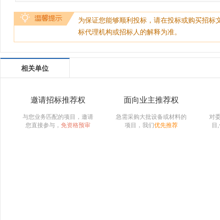
为保证您能够顺利投标，请在投标或购买招标
标代理机构或招标人的解释为准。
相关单位
邀请招标推荐权
面向业主推荐权
与您业务匹配的项目，邀请
急需采购大批设备或材料的
对
您直接参与，
免资格预审
项目，我们
优先推荐
目