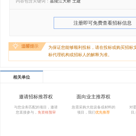
内容包含关键词：
嘉陵江大桥 土建
注册即可免费查看招标信息
为保证您能够顺利投标，请在投标或购买招标
标代理机构或招标人的解释为准。
相关单位
邀请招标推荐权
面向业主推荐权
与您业务匹配的项目，邀请
急需采购大批设备或材料的
对
您直接参与，
免资格预审
项目，我们
优先推荐
目