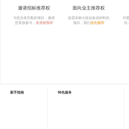
邀请招标推荐权
面向业主推荐权
与您业务匹配的项目，邀请
急需采购大批设备或材料的
对
您直接参与，
免资格预审
项目，我们
优先推荐
目
新手指南
特色服务