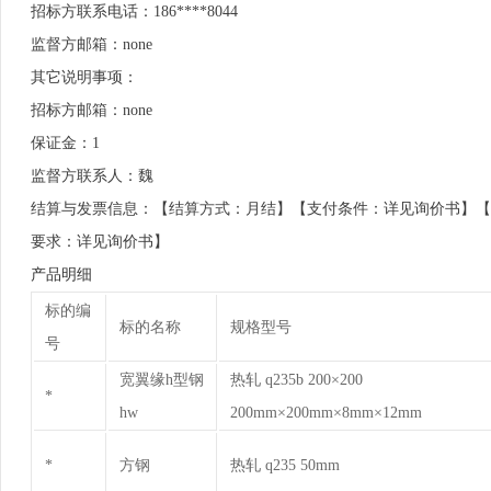
招标方联系电话：186****8044
监督方邮箱：none
其它说明事项：
招标方邮箱：none
保证金：1
监督方联系人：魏
结算与发票信息：【结算方式：月结】【支付条件：详见询价书】【发票
要求：详见询价书】
产品明细
标的编
标的名称
规格型号
号
宽翼缘h型钢
热轧 q235b 200×200
*
hw
200mm×200mm×8mm×12mm
*
方钢
热轧 q235 50mm