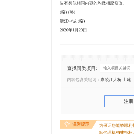
告有类似相同内容的均做相应修改。
(略) (略)
浙江中诚 (略)
2026年1月29日
查找同类项目:
内容包含关键词：
嘉陵江大桥 土建
注册
为保证您能够顺利
标代理机构或招标