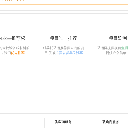
向业主推荐权
项目唯一推荐
项目监测
购大批设备或材料的
对委托采招推荐供应商的项
采招网提供项目
监测
目，我们
优先推荐
目,仅被
推荐会员单位独享
提供给会员单
供应商服务
采购商服务