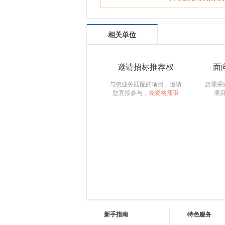
相关单位
邀请招标推荐权
面
与您业务匹配的项目，邀请
急需采
您直接参与，
免资格预审
项
新手指南
特色服务