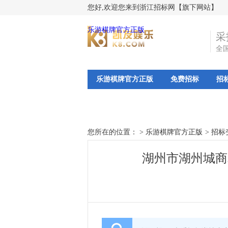
您好,欢迎您来到浙江招标网【旗下网站】
乐游棋牌官方正版
采
全
乐游棋牌官方正版
免费招标
招
您所在的位置： >
乐游棋牌官方正版
>
招标
湖州市湖州城商