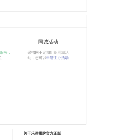
同城活动
服务，
采招网不定期组织同城活
位
动，您可以
申请主办活动
关于乐游棋牌官方正版