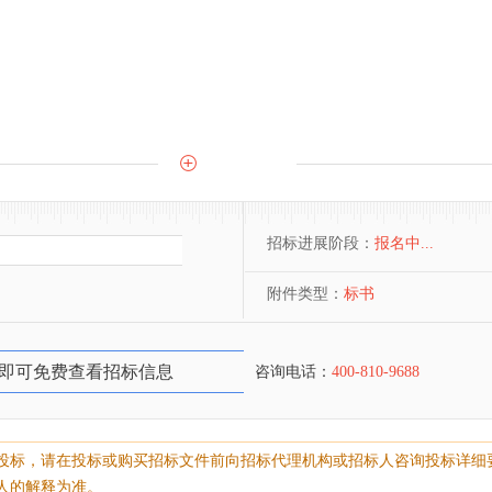
招标进展阶段：
报名中...
附件类型：
标书
即可免费查看招标信息
咨询电话：
400-810-9688
投标，请在投标或购买招标文件前向招标代理机构或招标人咨询投标详细
人的解释为准。