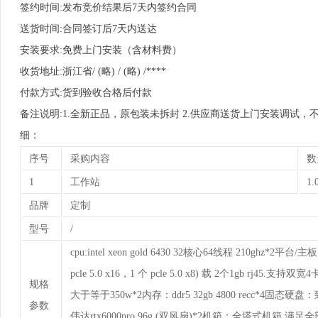
签约时间:发布竞价结果后7天内签约合同
送货时间:合同签订后7天内送达
安装要求:免费上门安装（含材料费）
收货地址:浙江省/ (略) / (略) /****
付款方式:货到验收合格后付款
备注说明:1.全新正品，原包装未拆封 2.供应商送货上门安装调试，不
细：
序号
采购内容
数
1
工作站
1.
品牌
定制
型号
/
cpu:intel xeon gold 6430 32核心64线程 210ghz*2
pcle 5.0 x16，1 个 pcle 5.0 x8) 载 2个1gb
规格
大于等于350w*2内存：ddr5 32gb 4800 recc*4固态硬盘：致
参数
伟达rtx6000pro 96g (双风扇)*2机箱：全塔式机箱 满足全部配