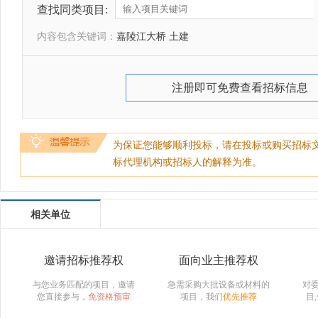
查找同类项目:
内容包含关键词：
嘉陵江大桥 土建
注册即可免费查看招标信息
为保证您能够顺利投标，请在投标或购买招标
标代理机构或招标人的解释为准。
相关单位
邀请招标推荐权
面向业主推荐权
与您业务匹配的项目，邀请
急需采购大批设备或材料的
对
您直接参与，
免资格预审
项目，我们
优先推荐
目