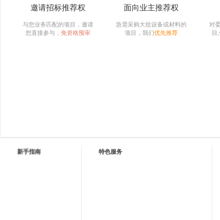
邀请招标推荐权
面向业主推荐权
与您业务匹配的项目，邀请
急需采购大批设备或材料的
对
您直接参与，
免资格预审
项目，我们
优先推荐
目
新手指南
特色服务