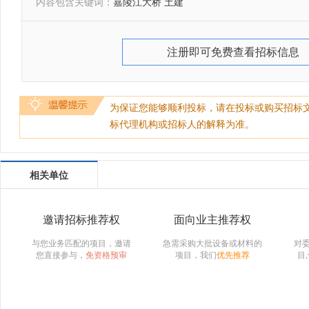
内容包含关键词：
嘉陵江大桥 土建
注册即可免费查看招标信息
为保证您能够顺利投标，请在投标或购买招标
标代理机构或招标人的解释为准。
相关单位
邀请招标推荐权
面向业主推荐权
与您业务匹配的项目，邀请
急需采购大批设备或材料的
对
您直接参与，
免资格预审
项目，我们
优先推荐
目