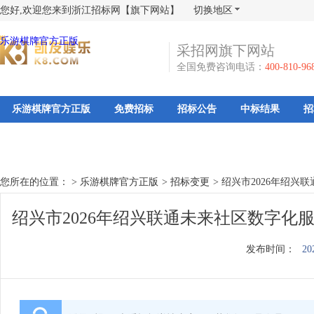
您好,欢迎您来到浙江招标网【旗下网站】
切换地区
乐游棋牌官方正版
采招网旗下网站
全国免费咨询电话：
400-810-96
乐游棋牌官方正版
免费招标
招标公告
中标结果
招
您所在的位置： >
乐游棋牌官方正版
>
招标变更
>
绍兴市2026年绍兴
绍兴市2026年绍兴联通未来社区数字化
发布时间：
20