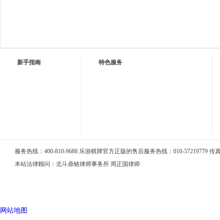
新手指南
特色服务
服务热线：400-810-9688 乐游棋牌官方正版的售后服务热线：010-57219779 传真：0
本站法律顾问：北斗鼎铭律师事务所 周正国律师
网站地图