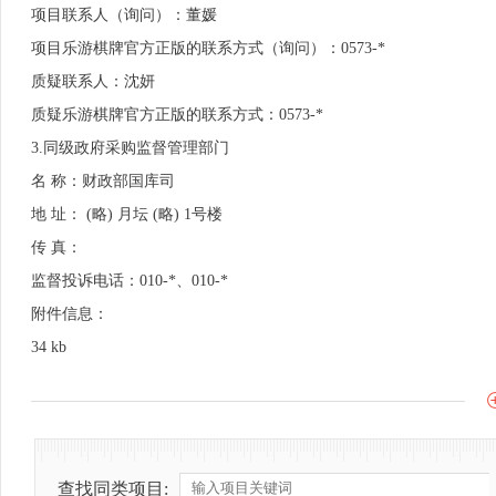
项目联系人（询问）：董媛
项目乐游棋牌官方正版的联系方式（询问）：0573-*
质疑联系人：沈妍
质疑乐游棋牌官方正版的联系方式：0573-*
3.同级政府采购监督管理部门
名 称：财政部国库司
地 址： (略) 月坛 (略) 1号楼
传 真：
监督投诉电话：010-*、010-*
附件信息：
34 kb
查找同类项目: