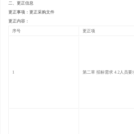
二、更正信息
更正事项：更正采购文件
更正内容：
序号
更正项
1
第二草 招标需求 4.2人员要