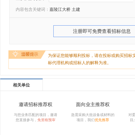
内容包含关键词：
嘉陵江大桥 土建
注册即可免费查看招标信息
为保证您能够顺利投标，请在投标或购买招标
标代理机构或招标人的解释为准。
相关单位
邀请招标推荐权
面向业主推荐权
与您业务匹配的项目，邀请
急需采购大批设备或材料的
对
您直接参与，
免资格预审
项目，我们
优先推荐
目