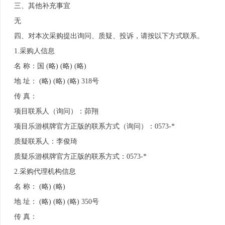
三、其他补充事宜
无
四、对本次采购提出询问、质疑、投诉，请按以下方式联系。
1.采购人信息
名 称：国 (略) (略) (略)
地 址： (略) (略) (略) 318号
传 真：
项目联系人（询问）：茆翔
项目乐游棋牌官方正版的联系方式（询问）：0573-*
质疑联系人：李俊琦
质疑乐游棋牌官方正版的联系方式：0573-*
2.采购代理机构信息
名 称： (略) (略)
地 址： (略) (略) (略) 350号
传 真：