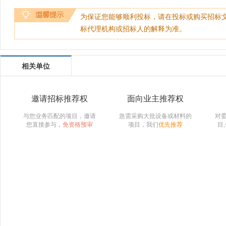
为保证您能够顺利投标，请在投标或购买招标
标代理机构或招标人的解释为准。
相关单位
邀请招标推荐权
面向业主推荐权
与您业务匹配的项目，邀请
急需采购大批设备或材料的
对
您直接参与，
免资格预审
项目，我们
优先推荐
目