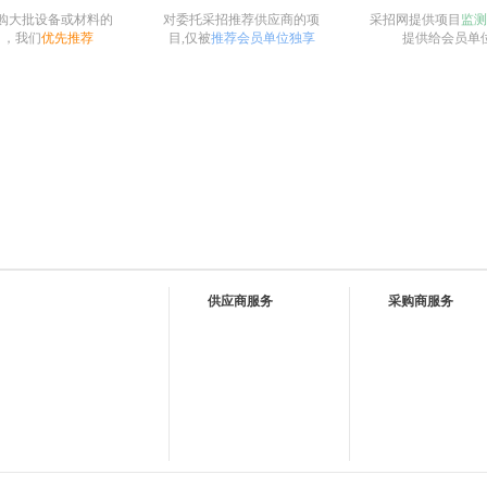
购大批设备或材料的
对委托采招推荐供应商的项
采招网提供项目
监测
目，我们
优先推荐
目,仅被
推荐会员单位独享
提供给会员单
供应商服务
采购商服务