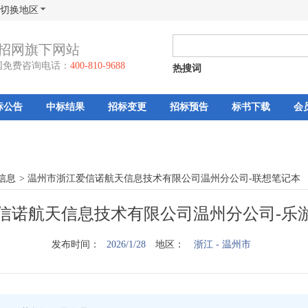
切换地区
招网旗下网站
国免费咨询电话：
400-810-9688
热搜词
标公告
中标结果
招标变更
招标预告
标书下载
会
信息
>
温州市浙江爱信诺航天信息技术有限公司温州分公司-联想笔记本
信诺航天信息技术有限公司温州分公司-乐
发布时间：
2026/1/28
地区：
浙江
- 温州市