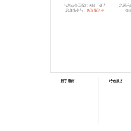
与您业务匹配的项目，邀请
急需采
您直接参与，
免资格预审
项
新手指南
特色服务