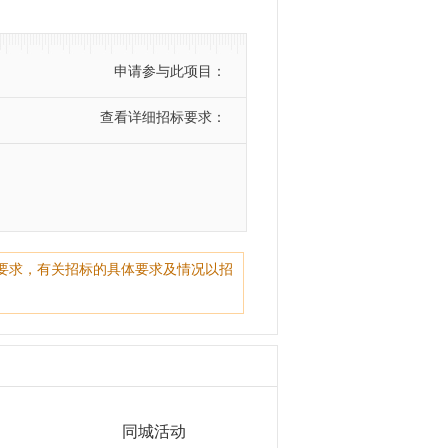
申请参与此项目：
查看详细招标要求：
要求，有关招标的具体要求及情况以招
同城活动