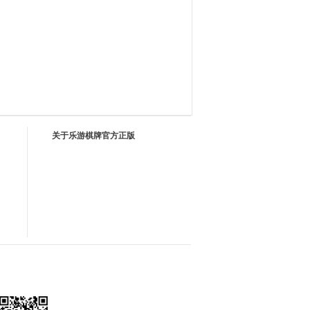
关于乐游棋牌官方正版