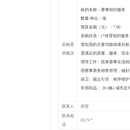
标的名称：赛事组织服务
数量/单位：项
预算金额（元）：*.00
采购目录：c*体育组织服务
采购需
需实现的主要功能或者目标： 
求概况
需满足的质量、服务、安全
理等工作；统筹赛事全流程
理赛事票务销售管理，做好
保卫、观众引导、秩序维护
常用药品； 20 (略) 城市
联系人
郑莹
联系电
0573-*
话