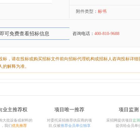
附件类型：
标书
即可免费查看招标信息
咨询电话：
400-810-9688
投标，请在投标或购买招标文件前向招标代理机构或招标人咨询投标详细
人的解释为准。
向业主推荐权
项目唯一推荐
项目监测
购大批设备或材料的
对委托采招推荐供应商的项
采招网提供项目
监测
目，我们
优先推荐
目,仅被
推荐会员单位独享
提供给会员单