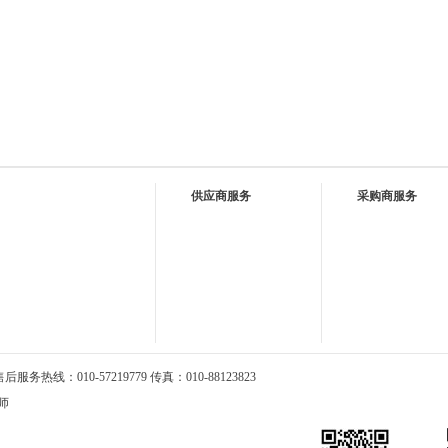
供应商服务
采购商服务
务热线：010-57219779 传真：010-88123823
师