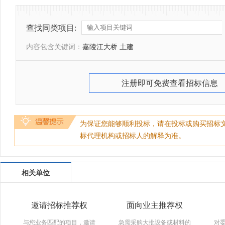
查找同类项目:
内容包含关键词：
嘉陵江大桥 土建
注册即可免费查看招标信息
为保证您能够顺利投标，请在投标或购买招标
标代理机构或招标人的解释为准。
相关单位
邀请招标推荐权
面向业主推荐权
与您业务匹配的项目，邀请
急需采购大批设备或材料的
对