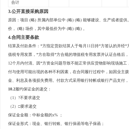
合计
3.
公开直接采购原因
原因：项目 (略) 所属内部单位中 (略) (略) 能够建设、生产
价， (略) 场价，其中最低价为中 (略) (略) 。
4.合同主要条款
结算及付款条件：*方指定货款结算人于每月11日持*方签认的并经
值税专用发票，*方在取得*方合规的增值税专用发票并认证合格后，
12个月内付清。因*方资金问题导致不能正常供应货物影响现场施工
付与使用可能出现的各种不利因素，在合同履行过程中，如因业主拨
金、利息及各项损失费用。付款方式采用银行转帐或银行产品支付，
10
.
2
履约保证金的递交：
（1）?不要求递交
（2）□要求递交
保证金金额：中标金额的x% ；
保证金形式：现金、银行转账、银行保函等电子保函；