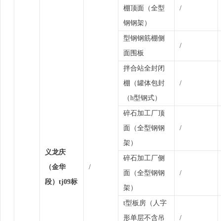
棚顶面（全型
/
钢钢架）
型钢钢筋棚侧
/
面围板
拌合站全封闭
棚（罐体包封
/
（h型钢式）
碎石加工厂顶
面（全型钢钢
/
架）
义龙庆
碎石加工厂侧
（金华
/
面（全型钢钢
/
段）tj09标
架）
t型板房（人字
形单层不含吊
/