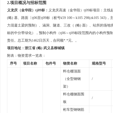
2.项目概况与招标范围
义龙庆（金华段）tj09标
：
义龙庆高速（金华段）tj09标项目：主线起讫桩号
(略) 基、路面〔tj06至tj09标（桩号k59 100～k105 298(zk105
力混凝土梁的预制）、涵洞、隧道、三改（ (略) 面）、站所的场地填
标的中分带绿化），预制小构件（tj06～tj09标段范围内的小构
责任。总工期为1462日历天，合同额*.*元。。
项目地址
：
浙江省
(略)
武义县
柳城
镇
附表：物资需求一览表：
序号
项目名称
包件号
物资名称
规格型号
料仓棚顶面
（全型钢钢
/
架）
料仓棚侧面围
/
板
桁车型钢钢筋