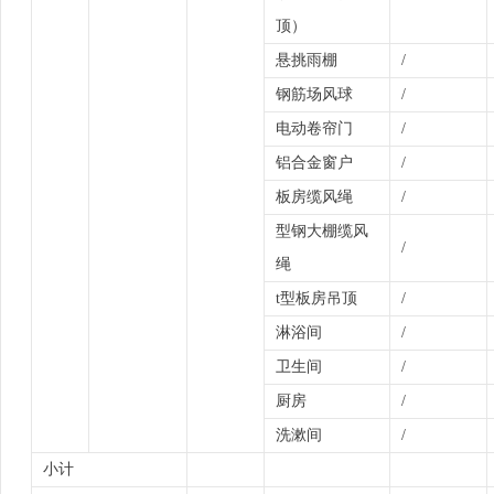
顶）
悬挑雨棚
/
钢筋场风球
/
电动卷帘门
/
铝合金窗户
/
板房缆风绳
/
型钢大棚缆风
/
绳
t型板房吊顶
/
淋浴间
/
卫生间
/
厨房
/
洗漱间
/
小计