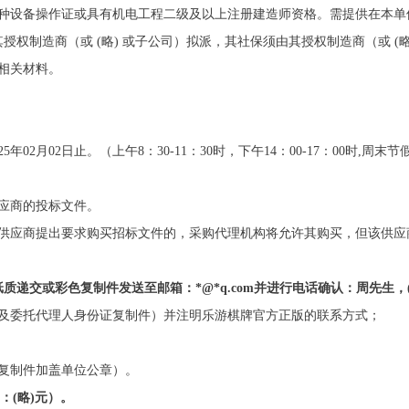
特种设备操作证或具有机电工程二级及以上注册建造师资格。需提供在本单
权制造商（或 (略) 或子公司）拟派，其社保须由其授权制造商（或 (
相关材料。
25年02月02日止。（上午8：30-11：30时，下午14：00-17：00时,周
应商的投标文件。
在供应商提出要求购买招标文件的，采购代理机构将允许其购买，但该供应
纸质递交或彩色
复制件
发送至邮箱：
*@*q.com并进行电话确认：周先生，(
书及委托代理人身份证复制件）并注明乐游棋牌官方正版的联系方式；
复制件加盖单位公章）。
：(略)元）。