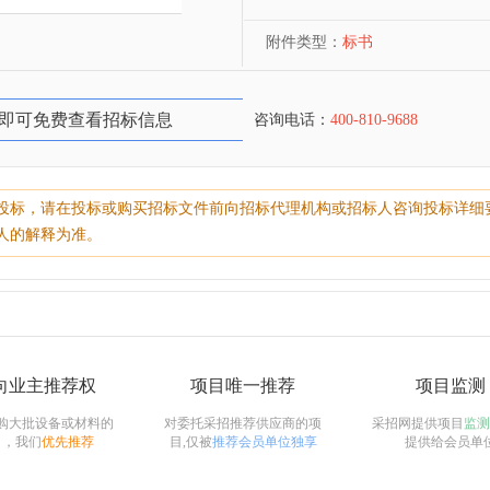
附件类型：
标书
即可免费查看招标信息
咨询电话：
400-810-9688
投标，请在投标或购买招标文件前向招标代理机构或招标人咨询投标详细
人的解释为准。
向业主推荐权
项目唯一推荐
项目监测
购大批设备或材料的
对委托采招推荐供应商的项
采招网提供项目
监测
目，我们
优先推荐
目,仅被
推荐会员单位独享
提供给会员单