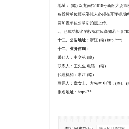
地址： (略) 双龙南街1018号新融大厦19楼
各投标单位授权委托人必须在开评标期间
需加盖单位公章后拍照上传。
2、已成功报名的投标供应商如若不参加本项
十
二
、公告地址：
浙江 (略) http://**)
十二、业务咨询：
采购人：中交第 (略)
联系人：王先生 电话：(略)
代理机构：浙江 (略)
联系人：章女士、方先生 电话：(略)、(
报名地址：http://**
查找同类项目: