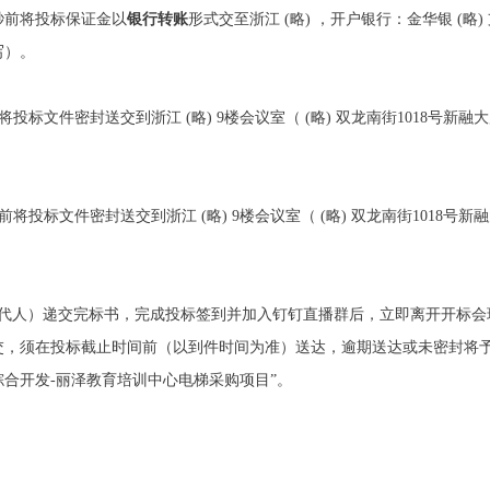
59秒前将投标保证金以
银行转账
形式交至浙江 (略) ，开户银行：金华银 (略
写）。
0 分前将投标文件密封送交到浙江 (略) 9楼会议室（ (略) 双龙南街1018
30 分前将投标文件密封送交到浙江 (略) 9楼会议室（ (略) 双龙南街101
托代人）递交完标书，完成投标签到并加入钉钉直播群后，立即离开开标会
，须在投标截止时间前（以到件时间为准）送达，逾期送达或未密封将予以
区）综合开发-丽泽教育培训中心电梯采购项目”。