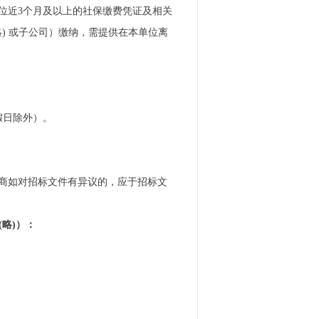
位近3个月及以上的社保缴费凭证及相关
略) 或子公司）缴纳，需提供在本单位离
末节假日除外）。
商如对招标文件有异议的，应于招标文
略)
）
：