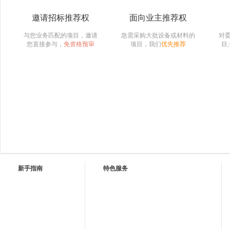
邀请招标推荐权
面向业主推荐权
与您业务匹配的项目，邀请
急需采购大批设备或材料的
对
您直接参与，
免资格预审
项目，我们
优先推荐
目
新手指南
特色服务