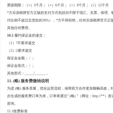
票据期限：（×）3个月；（×）6个月；（×）9个月；（√）12个月
*方乐游棋牌官方正版的支付方式包括但不限于现汇、支票、保理、
付比例不超过总货款的30%），*方不得拒绝，任何乐游棋牌官方正
其他任何费用。
10
.2
履约保证金的递交：
（1）?不要求递交
（2）□要求递交
保证金金额： / ；
保证金形式： / ；
其他形式：_____/______ 。
11.
(略) 服务费缴纳说明
为进 (略) 服务质量，优化运营流程，保障双方合作更加顺畅高效
步生成的服务费订单为准，订单将通过“ (略) ”（网址：http://
咨询。
11.1收费标准