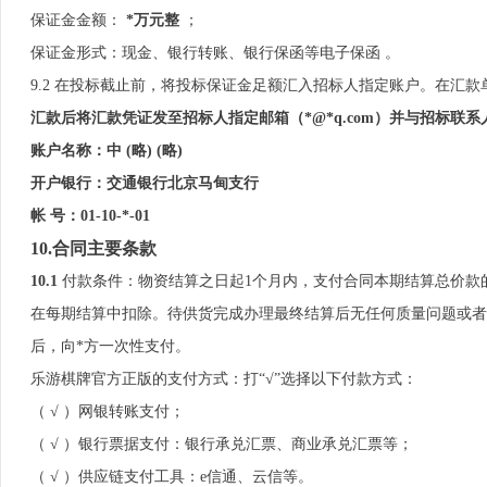
保证金金额：
*万元整
；
保证金形式：现金、银行转账、银行保函等电子保函 。
9.2 在投标截止前，将投标保证金足额汇入招标人指定账户。在汇款
汇款后将汇款凭证发至招标人指定邮箱（*@*q.com）并与招标
账户名称：中 (略) (略)
开户银行：交通银行北京马甸支行
帐 号：01-10-*-01
10.合同主要条款
10
.1
付款条件：物资结算之日起1个月内，支付合同本期结算总价款的8
在每期结算中扣除。待供货完成办理最终结算后无任何质量问题或者
后，向*方一次性支付。
乐游棋牌官方正版的支付方式：打“√”选择以下付款方式：
（ √ ）网银转账支付；
（ √ ）银行票据支付：银行承兑汇票、商业承兑汇票等；
（ √ ）供应链支付工具：e信通、云信等。