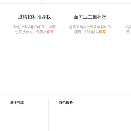
邀请招标推荐权
面向业主推荐权
与您业务匹配的项目，邀请
急需采购大批设备或材料的
对
您直接参与，
免资格预审
项目，我们
优先推荐
目
新手指南
特色服务