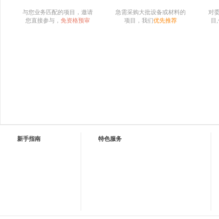
与您业务匹配的项目，邀请
急需采购大批设备或材料的
对
您直接参与，
免资格预审
项目，我们
优先推荐
目
新手指南
特色服务