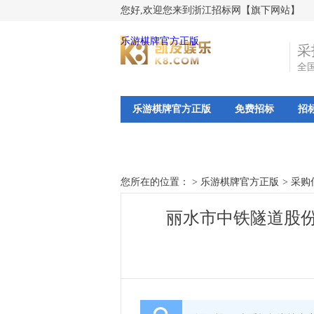
您好,欢迎您来到浙江招标网【旗下网站】
乐游棋牌官方正版
采
全
乐游棋牌官方正版
免费招标
招
您所在的位置： >
乐游棋牌官方正版
>
采购
丽水市中铁隧道股