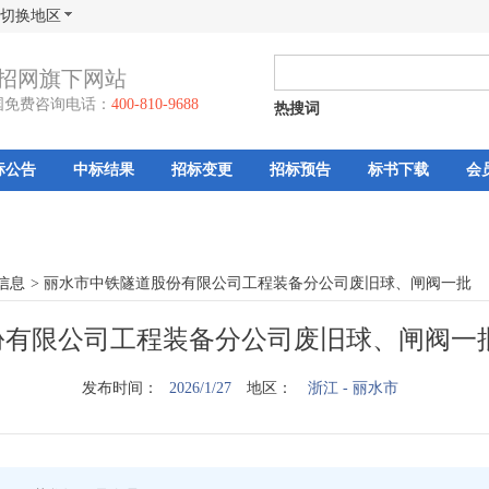
切换地区
招网旗下网站
国免费咨询电话：
400-810-9688
热搜词
标公告
中标结果
招标变更
招标预告
标书下载
会
信息
>
丽水市中铁隧道股份有限公司工程装备分公司废旧球、闸阀一批
份有限公司工程装备分公司废旧球、闸阀一
发布时间：
2026/1/27
地区：
浙江
- 丽水市