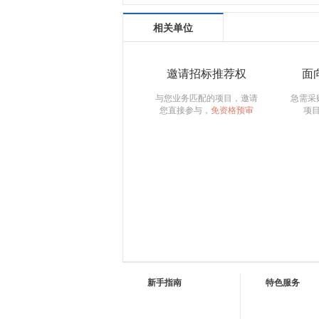
相关单位
邀请招标推荐权
面
与您业务匹配的项目，邀请
急需采
您直接参与，
免资格预审
项
新手指南
特色服务