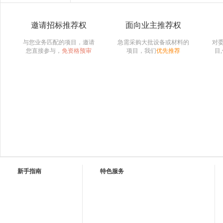
邀请招标推荐权
面向业主推荐权
与您业务匹配的项目，邀请
急需采购大批设备或材料的
对
您直接参与，
免资格预审
项目，我们
优先推荐
目
新手指南
特色服务