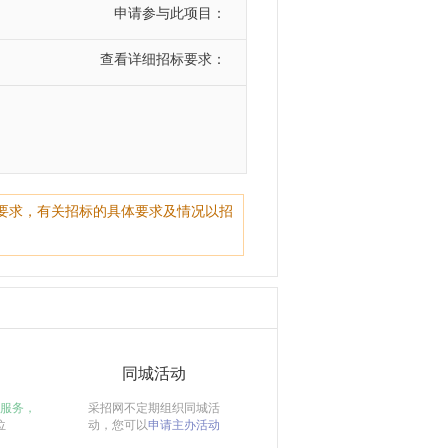
申请参与此项目：
查看详细招标要求：
要求，有关招标的具体要求及情况以招
同城活动
服务，
采招网不定期组织同城活
位
动，您可以
申请主办活动