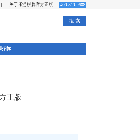
|
关于乐游棋牌官方正版
400-810-9688
搜 索
员招标
方正版