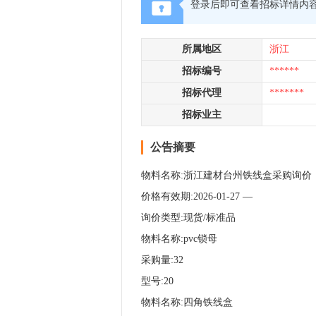
登录后即可查看招标详情内
所属地区
浙江
招标编号
******
招标代理
*******
招标业主
公告摘要
物料名称:浙江建材台州铁线盒采购询价
价格有效期:2026-01-27 —
询价类型:现货/标准品
物料名称:pvc锁母
采购量:32
型号:20
物料名称:四角铁线盒