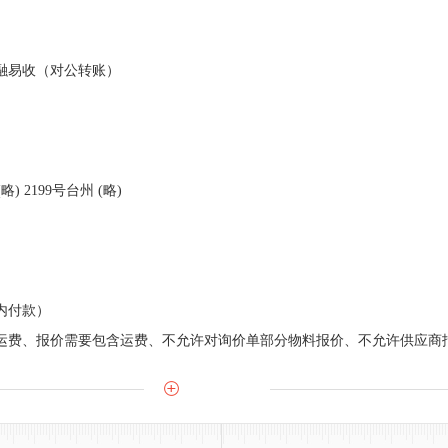
融易收（对公转账）
）
 (略) 2199号台州 (略)
内付款）
、报价需要包含运费、不允许对询价单部分物料报价、不允许供应商报价可改数量"}