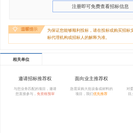
注册即可免费查看招标信息
为保证您能够顺利投标，请在投标或购买招标
标代理机构或招标人的解释为准。
相关单位
邀请招标推荐权
面向业主推荐权
与您业务匹配的项目，邀请
急需采购大批设备或材料的
对
您直接参与，
免资格预审
项目，我们
优先推荐
目