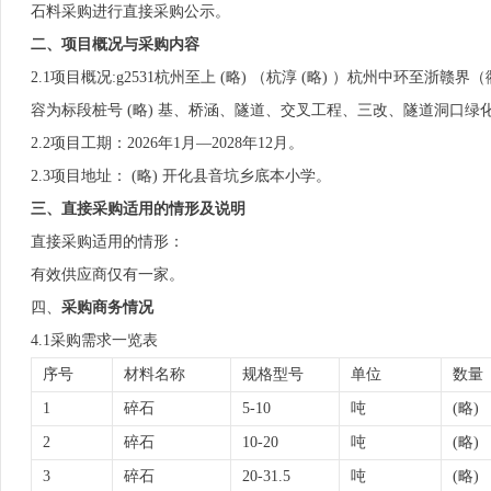
石料采购进行直接采购公示。
二
、项目概况与
采购
内
容
2.1项目概况:g2531杭州至上 (略) （杭淳 (略) ）杭州中环至浙赣界（衢
容为标段桩号 (略) 基、桥涵、隧道、交叉工程、三改、隧道洞口绿化
2.2项目工期：2026年1月—2028年12月。
2.3项目地址： (略) 开化县音坑乡底本小学。
三、直接采购适用的情形及说明
直接采购适用的情形：
有效供应商仅有一家。
四、
采购商务情况
4.1采购需求一览表
序号
材料名称
规格型号
单位
数量
1
碎石
5-10
吨
(略)
2
碎石
10-20
吨
(略)
3
碎石
20-31.5
吨
(略)