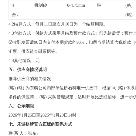
4
机制砂
0-4.75mm
吨
(略)
合计
(略)
4.2结算方式：每月11日至次月10日为一个结算周期。
4.3付款方式：付款方式采用月结及预付款方式：①先款后货；预付当
②收到发票后90日内支付本期货款的93%，扣留当期结算含税价款
汇票、供应链金融票据等。
4.4其他情况：无
五、供应商情况说明
推荐供应商的相关情况：
(略) (略) 为东萌公司内部单位砂石料唯一供应商，根据“同 (略) 体系
条件的供应商， (略) 采购管理规定，适时开展比选或招标，进一步
六、公示期限
2026年1月26日至2026年1月29日14时
七、乐游棋牌官方正版的联系方式
联 系 人：张东?