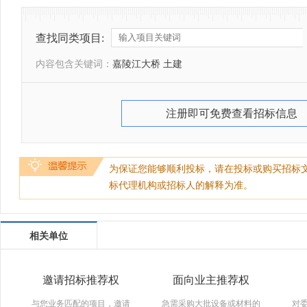
查找同类项目:
内容包含关键词：
嘉陵江大桥 土建
注册即可免费查看招标信息
为保证您能够顺利投标，请在投标或购买招标
标代理机构或招标人的解释为准。
相关单位
邀请招标推荐权
面向业主推荐权
与您业务匹配的项目，邀请
急需采购大批设备或材料的
对