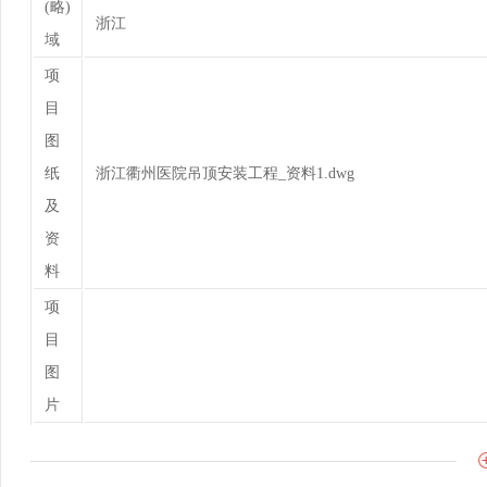
(略)
浙江
域
项
目
图
纸
浙江衢州医院吊顶安装工程_资料1.dwg
及
资
料
项
目
图
片