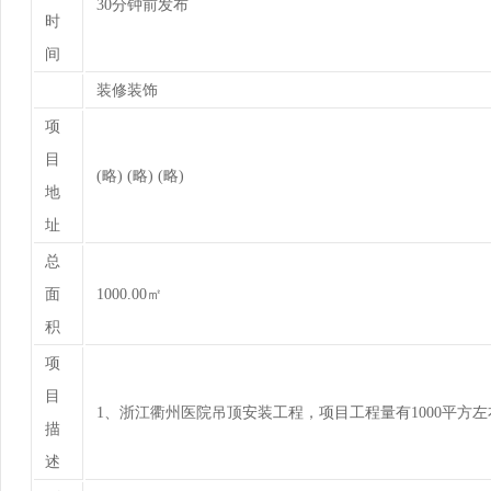
30分钟前发布
时
间
装修装饰
项
目
(略) (略) (略)
地
址
总
面
1000.00㎡
积
项
目
1、浙江衢州医院吊顶安装工程，项目工程量有1000平方
描
述