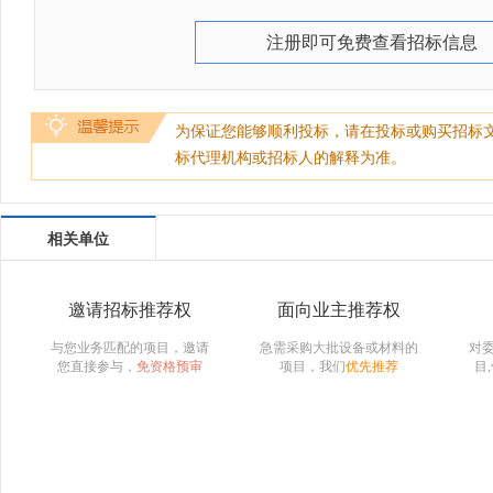
注册即可免费查看招标信息
为保证您能够顺利投标，请在投标或购买招标
标代理机构或招标人的解释为准。
相关单位
邀请招标推荐权
面向业主推荐权
与您业务匹配的项目，邀请
急需采购大批设备或材料的
对
您直接参与，
免资格预审
项目，我们
优先推荐
目