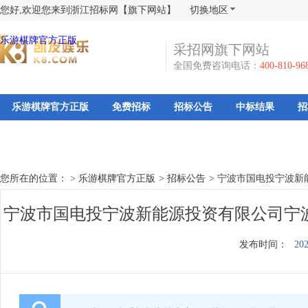
您好,欢迎您来到浙江招标网【旗下网站】
切换地区
乐游棋牌官方正版
采招网旗下网站
全国免费咨询电话：
400-810-96
乐游棋牌官方正版
免费招标
招标公告
中标结果
招
您所在的位置： >
乐游棋牌官方正版
>
招标公告
>
宁波市国电投宁波新
宁波市国电投宁波新能源投资有限公司宁
发布时间：
202