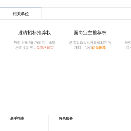
相关单位
邀请招标推荐权
面向业主推荐权
与您业务匹配的项目，邀请
急需采购大批设备或材料的
对
您直接参与，
免资格预审
项目，我们
优先推荐
目
新手指南
特色服务