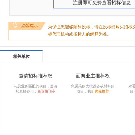
注册即可免费查看招标信息
为保证您能够顺利投标，请在投标或购买招标
标代理机构或招标人的解释为准。
相关单位
邀请招标推荐权
面向业主推荐权
与您业务匹配的项目，邀请
急需采购大批设备或材料的
对
您直接参与，
免资格预审
项目，我们
优先推荐
目