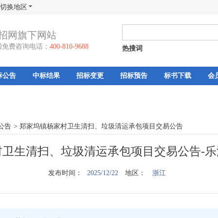
切换地区
招网旗下网站
国免费咨询电话：
400-810-9688
热搜词
标公告
中标结果
招标变更
招标预告
标书下载
会
公告
>
郑家坞镇杨家村卫生清扫、垃圾清运承包项目交易公告
村卫生清扫、垃圾清运承包项目交易公告-
发布时间：
2025/12/22
地区：
浙江