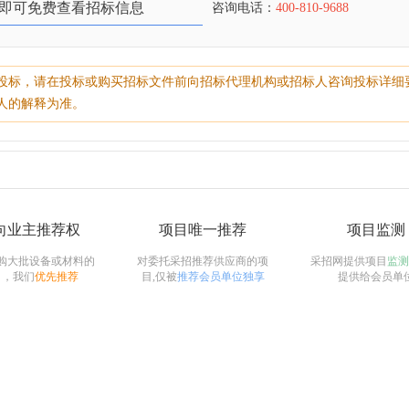
即可免费查看招标信息
咨询电话：
400-810-9688
投标，请在投标或购买招标文件前向招标代理机构或招标人咨询投标详细
人的解释为准。
向业主推荐权
项目唯一推荐
项目监测
购大批设备或材料的
对委托采招推荐供应商的项
采招网提供项目
监测
目，我们
优先推荐
目,仅被
推荐会员单位独享
提供给会员单