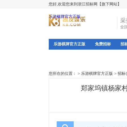
您好,欢迎您来到浙江招标网【旗下网站】
乐游棋牌官方正版
采
全
乐游棋牌官方正版
免费招标
招
您所在的位置： >
乐游棋牌官方正版
>
招标
郑家坞镇杨家