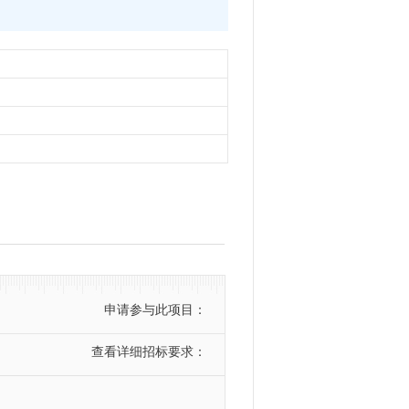
申请参与此项目：
查看详细招标要求：