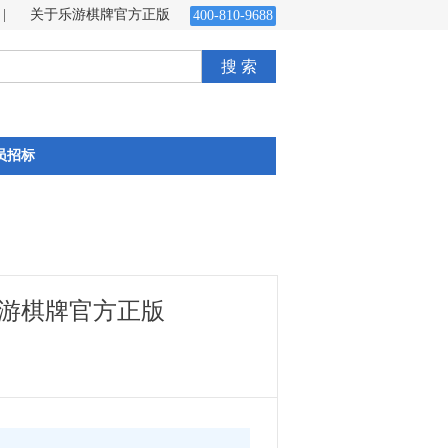
|
关于乐游棋牌官方正版
400-810-9688
搜 索
员招标
乐游棋牌官方正版