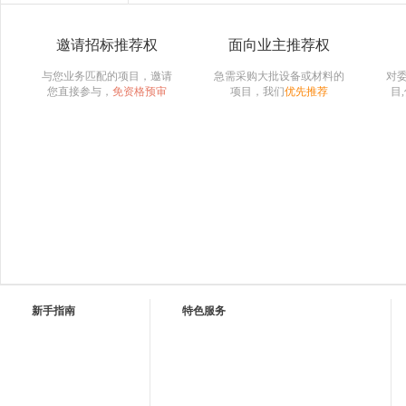
邀请招标推荐权
面向业主推荐权
与您业务匹配的项目，邀请
急需采购大批设备或材料的
对
您直接参与，
免资格预审
项目，我们
优先推荐
目
新手指南
特色服务