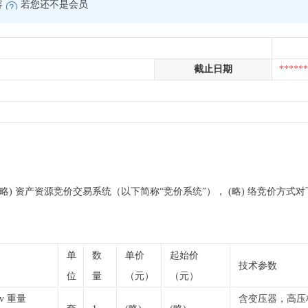
容
若您还不是会员
截止日期
******
织 (略) 资产资源竞价交易系统（以下简称“竞价系统”）， (略) 络竞价
单
数
单价
起始价
技术参数
位
量
（元）
（元）
0kv 重量
含变压器，高压