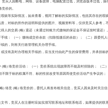
）竞买人因断电，网络、设备故障，电脑配置过低，浏览器版本过低，操作不
 络竞价的。
在瑕疵等实际情况，如未查看，视同了解标的实际情况，包括其存在的瑕
品质，对标的所作的说明和提供的图片、视频资料等，仅供竞买人参考，
得人的交易 (略) 退还（未通过转账方式缴纳的保证金不保证按时退还
手续： （一）缴纳成交价余款（扣除抵缴后的余款）； （二）跟委托人
手续的，到有关行政管理机关办理手续。
，或没有及时办理相关手续的，应当支付由此产生的保管费用，并承担标
 (略) 络竞价活动： （一）竞价系统出现故障而不能及时排除的； （
但不限于标的权属不符、标的性状改变等原因而使竞价活动产生争议的；
略) 络竞 (略) 络竞价的，委托人将发布相关信息，竞买人因未及时关注信
关文书，竞买人在注册时应如实填写联系地址和联系电话，如果提供的联