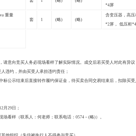
套
1
(略)
(略)
*4屏
0kva 重量
含变压器，高压
套
1
(略)
(略)
*2屏， 低压柜*
准，请意向竞买人务必现场看样了解实际情况。成交后若买受人对此有异议
受人违约，并由买受人承担违约责任；
在中标公示结束后直接转作履约保证金，待买卖合同交易结束后，扣除买受
12月29日；
场看样（联系人：何老师；联系电话：0574－(略)）。
或其他组织（失信被执行人不得参与竞买）。