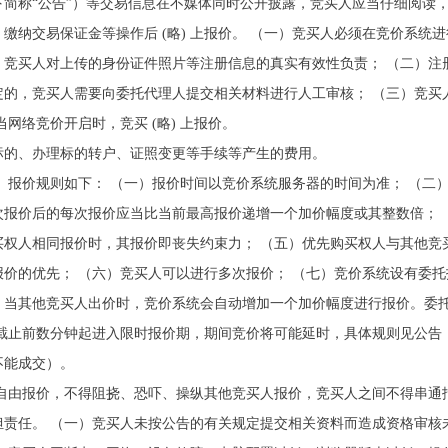
简称“公告”）等交易信息在不媒体同时公开披露，竞买人应当仔细阅读
缴纳交易保证金等操作后 (略) 上报价。 （一）竞买人必须在竞价系统
。竞买人对上传的身份证件照片等注册信息的真实有效性负责； （二）注
定的，竞买人需要向委托代理人提交相关材料进行人工审核； （三）竞买
网络竞价开启时，竞买 (略) 上报价。
标的、办理标的转户、证照变更等手续等产生的费用。
报价。报价规则如下： （一）报价时间以竞价系统服务器的时间为准； （
次报价后的每次报价应当比当前最高报价递增一个加价幅度或其整数倍； 
买权人相同报价时，其报价即丧失约束力； （五）优先购买权人与其他竞
价的优先； （六）竞买人可以进行多次报价； （七）竞价系统设有委
，当其他竞买人出价时，竞价系统会自动增加一个加价幅度进行报价。委
截止前数分钟起进入限时报价期，期间竞价将可能延时，具体规则见公告
不能成交）。
独立自由报价，不得阻挠、恐吓、操纵其他竞买人报价，竞买人之间不得串通
责任。 （一）竞买人未按公告的有关规定提交相关资料而造成资格审核