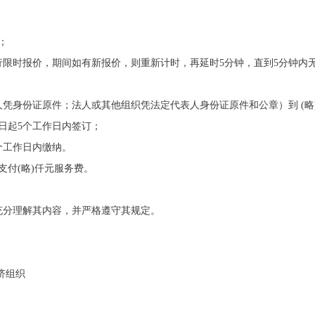
；
分；
行限时报价，期间如有新报价，则重新计时，再延时5分钟，直到5分钟内
凭身份证原件；法人或其他组织凭法定代表人身份证原件和公章）到 (略)
日起5个工作日内签订；
个工作日内缴纳。
支付(略)仟元服务费。
充分理解其内容，并严格遵守其规定。
经济组织