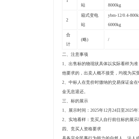
1
站
8000kg
箱式变电
ybm-12/0.4-80
2
站
6000kg
合
(略)
/
计
二、注意事项
1、出售标的物现状具体以实际看样为
他要求的，出卖人概不接受，均视为买
2、中标人在竞价时缴纳的交易保证金
金无息退还。
三、标的展示
1、展示时间：2025年12月24日至2025年
2、实地看样：竞买人自行前往标的展示现
四、竞买人资格要求
具备完全民事行为能力的自然人、法人