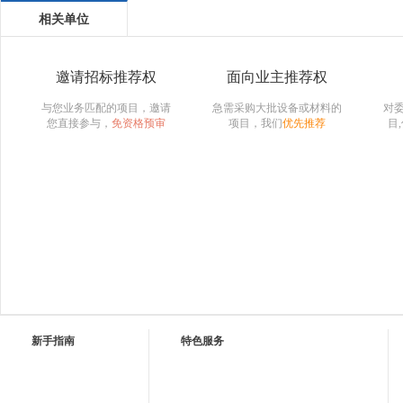
相关单位
邀请招标推荐权
面向业主推荐权
与您业务匹配的项目，邀请
急需采购大批设备或材料的
对
您直接参与，
免资格预审
项目，我们
优先推荐
目
新手指南
特色服务