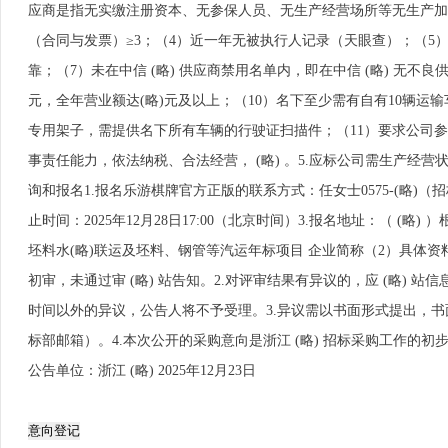
应商是指无实缴注册资本、无参保人员、无生产经营场所等无生产加
（合同与发票）≥3；（4）近一年无被执行人记录（天眼查）；（5
靠；（7）未在中信 (略) 供应商禁用名单内，即在中信 (略) 无不良
元，全年营业额达(略)元及以上；（10）名下至少需有自有10辆
专用架子，需提供名下所有车辆的行驶证扫描件；（11）要求公司参
事责任能力，依法纳税、合法经营， (略) 。5.应标公司需生产经
询和报名1.报名乐游棋牌官方正版的联系方式：任女士0575-(略)
止时间：2025年12月28日17:00（北京时间）3.报名地址：（ (略
坯料水(略)联运及坯料、钢管等汽运年标项目 企业简称（2）具体资
初审，未通过审 (略) 站告知。2.对评审结果有异议的，应 (略)
时间以外的异议，公告人将不予受理。3.异议需以书面形式提出，书面形式答复， 
标部邮箱）。4.本次公开的采购意向是浙江 (略) 招标采购工作的初
公告单位：浙江 (略) 2025年12月23日
意向登记