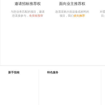
邀请招标推荐权
面向业主推荐权
与您业务匹配的项目，邀请
急需采购大批设备或材料的
对
您直接参与，
免资格预审
项目，我们
优先推荐
目
新手指南
特色服务