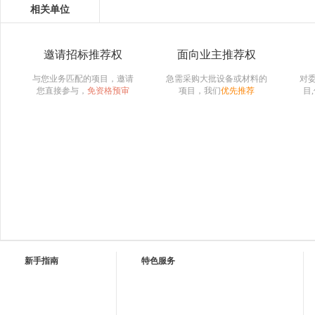
相关单位
邀请招标推荐权
面向业主推荐权
与您业务匹配的项目，邀请
急需采购大批设备或材料的
对
您直接参与，
免资格预审
项目，我们
优先推荐
目
新手指南
特色服务