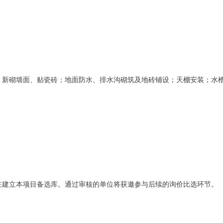
；新砌墙面、贴瓷砖；地面防水、排水沟砌筑及地砖铺设；天棚安装；水
。
在建立本项目备选库。通过审核的单位将获邀参与后续的询价比选环节。