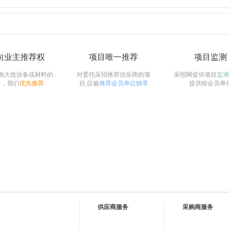
向业主推荐权
项目唯一推荐
项目监测
购大批设备或材料的
对委托采招推荐供应商的项
采招网提供项目
监测
目，我们
优先推荐
目,仅被
推荐会员单位独享
提供给会员单
供应商服务
采购商服务