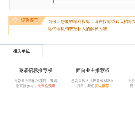
为保证您能够顺利投标，请在投标或购买招标
标代理机构或招标人的解释为准。
相关单位
邀请招标推荐权
面向业主推荐权
与您业务匹配的项目，邀请
急需采购大批设备或材料的
对
您直接参与，
免资格预审
项目，我们
优先推荐
目