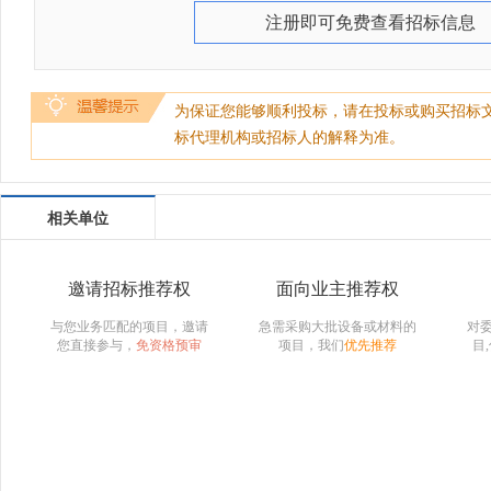
注册即可免费查看招标信息
为保证您能够顺利投标，请在投标或购买招标
标代理机构或招标人的解释为准。
相关单位
邀请招标推荐权
面向业主推荐权
与您业务匹配的项目，邀请
急需采购大批设备或材料的
对
您直接参与，
免资格预审
项目，我们
优先推荐
目