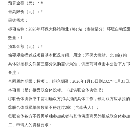
预算金额（元）：#
最高限价（元）：#
采购需求：
标项名称：2026年环保大楼站和北 (略) 站（市控部分）环境自动监
数量：1
预算金额（元）：#
简要规格描述或项目基本概况介绍、用途：环保大楼站、北 (略) 站
具体以招标文件第三部分采购需求为准，供应商可点击本公告下方“
备注：
合同履约期限：标项 1，维护期限：2026年1月15日到2027年1月31日
本项目（是）接受联合体投标。（提供联合体协议书）
①联合体协议书中需明确双方拟承担的具体工作，载明双方应承担的
②联合体成员单位数量不得超过2家（含牵头人）；
③联合体各方不得再单独参加或者与其他供应商另外组成联合体参加
二、申请人的资格要求：