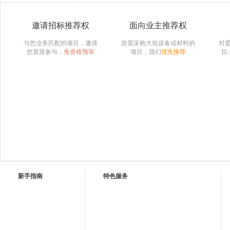
邀请招标推荐权
面向业主推荐权
与您业务匹配的项目，邀请
急需采购大批设备或材料的
对
您直接参与，
免资格预审
项目，我们
优先推荐
目
新手指南
特色服务