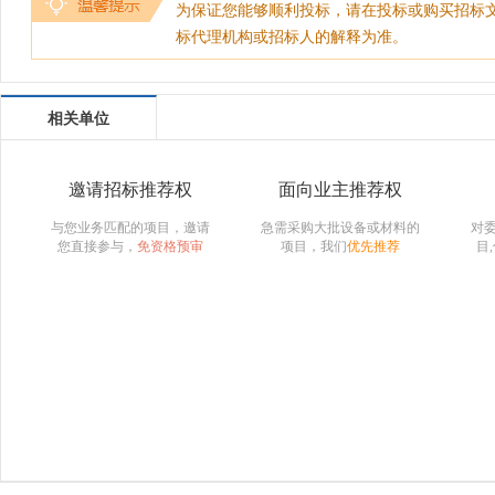
为保证您能够顺利投标，请在投标或购买招标
标代理机构或招标人的解释为准。
相关单位
邀请招标推荐权
面向业主推荐权
与您业务匹配的项目，邀请
急需采购大批设备或材料的
对
您直接参与，
免资格预审
项目，我们
优先推荐
目