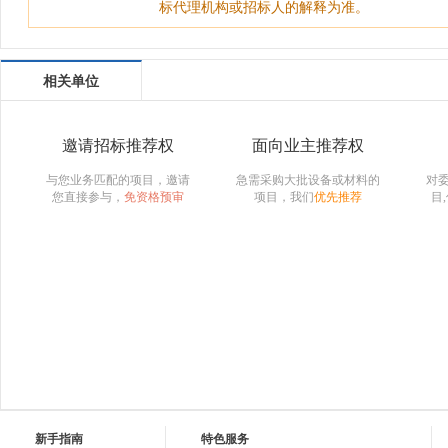
标代理机构或招标人的解释为准。
相关单位
邀请招标推荐权
面向业主推荐权
与您业务匹配的项目，邀请
急需采购大批设备或材料的
对
您直接参与，
免资格预审
项目，我们
优先推荐
目
新手指南
特色服务