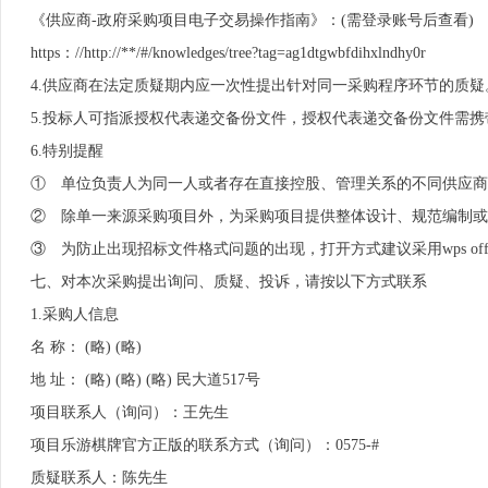
《供应商-政府采购项目电子交易操作指南》：(需登录账号后查看)
https：//http://**/#/knowledges/tree?tag=ag1dtgwbfdihxlndhy0r
4.供应商在法定质疑期内应一次性提出针对同一采购程序环节的质疑
5.投标人可指派授权代表递交备份文件，授权代表递交备份文件需
6.特别提醒
① 单位负责人为同一人或者存在直接控股、管理关系的不同供应商
② 除单一来源采购项目外，为采购项目提供整体设计、规范编制或
③ 为防止出现招标文件格式问题的出现，打开方式建议采用wps offi
七、对本次采购提出询问、质疑、投诉，请按以下方式联系
1.采购人信息
名 称： (略) (略)
地 址： (略) (略) (略) 民大道517号
项目联系人（询问）：王先生
项目乐游棋牌官方正版的联系方式（询问）：0575-#
质疑联系人：陈先生