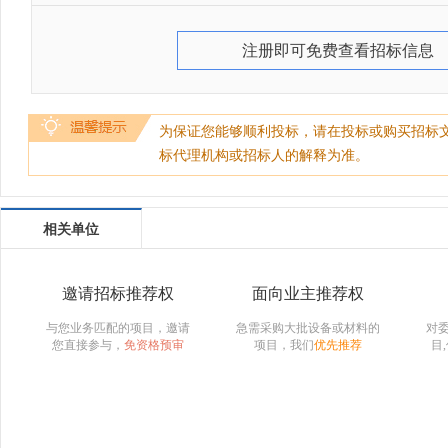
注册即可免费查看招标信息
为保证您能够顺利投标，请在投标或购买招标
标代理机构或招标人的解释为准。
相关单位
邀请招标推荐权
面向业主推荐权
与您业务匹配的项目，邀请
急需采购大批设备或材料的
对
您直接参与，
免资格预审
项目，我们
优先推荐
目