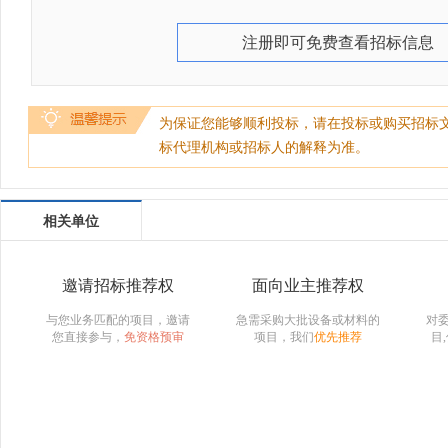
注册即可免费查看招标信息
为保证您能够顺利投标，请在投标或购买招标
标代理机构或招标人的解释为准。
相关单位
邀请招标推荐权
面向业主推荐权
与您业务匹配的项目，邀请
急需采购大批设备或材料的
对
您直接参与，
免资格预审
项目，我们
优先推荐
目